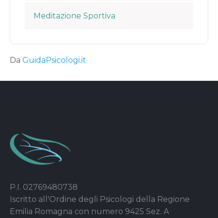
Meditazione Sportiva
Da
GuidaPsicologi.it
P.I. 02769480738
Iscritto all'Ordine degli Psicologi della Regione
Emilia Romagna con numero 9425 Sez. A