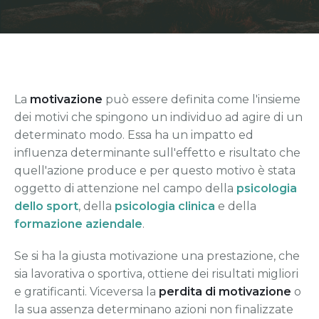
Disturbi Psicosomatici
Ansia e Performance
Disturbi di Personalità
Raggiungere gli Obiettivi
Controllo degli Impulsi
Meditazione Sportiva
La
motivazione
può essere definita come l'insieme
dei motivi che spingono un individuo ad agire di un
Disagio Esistenziale
determinato modo. Essa ha un impatto ed
influenza determinante sull'effetto e risultato che
quell'azione produce e per questo motivo è stata
oggetto di attenzione nel campo della
psicologia
dello sport
, della
psicologia clinica
e della
formazione aziendale
.
Se si ha la giusta motivazione una prestazione, che
sia lavorativa o sportiva, ottiene dei risultati migliori
e gratificanti. Viceversa la
perdita di motivazione
o
la sua assenza determinano azioni non finalizzate