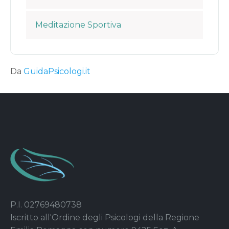
Meditazione Sportiva
Da
GuidaPsicologi.it
P.I. 02769480738
Iscritto all'Ordine degli Psicologi della Regione