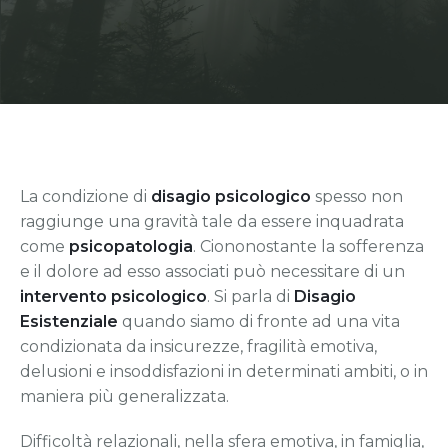
Disturbi Psicosomatici
Ansia e Performance
Disturbi di Personalità
Raggiungere gli Obiettivi
Controllo degli Impulsi
Meditazione Sportiva
Disagio Esistenziale
La condizione di
disagio psicologico
spesso non
raggiunge una gravità tale da essere inquadrata
come
psicopatologia
. Ciononostante la sofferenza
e il dolore ad esso associati può necessitare di un
intervento psicologico
. Si parla di
Disagio
Esistenziale
quando siamo di fronte ad una vita
condizionata da insicurezze, fragilità emotiva,
delusioni e insoddisfazioni in determinati ambiti, o in
maniera più generalizzata.
Difficoltà relazionali, nella sfera emotiva, in famiglia,