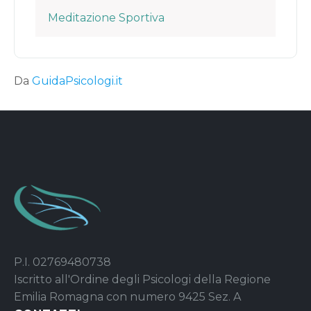
Meditazione Sportiva
Da
GuidaPsicologi.it
P.I. 02769480738
Iscritto all'Ordine degli Psicologi della Regione
Emilia Romagna con numero 9425 Sez. A