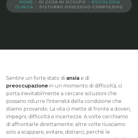
HOME
DI COSA MI OCCUPO
PSICOLOGIA
CLINICA
DISTURBO OSSESSIVO-COMPULSIVO
Disturbi Psicosomatici
Ansia e Performance
Disturbi di Personalità
Raggiungere gli Obiettivi
Controllo degli Impulsi
Meditazione Sportiva
Disagio Esistenziale
Sentire un forte stato di
ansia
e di
preoccupazione
in un momento di difficoltà, ci
porta inevitabilmente a cercare soluzioni che
possano ridurre l'intensità della condizione che
stiamo provando. La vita ci mette di fronte a doveri,
impegni, difficoltà e incertezze. A volte cerchiamo
di affrontarle direttamente; altre volte riusciamo
solo a scappare, evitare, distrarci, perchè le